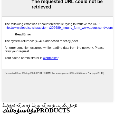
ئۇچۇرىڭىزنى بۇ يەرگە يېزىڭ ۋە بىزگە ئەۋەتىڭ
PRODUCTS
مۇناسىۋەتلىك