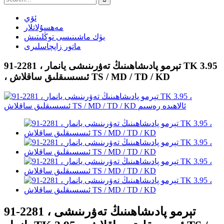
ئۆي
مەھسۇلاتلار
يۈك ماشىنىسى توڭلىتىش
ماتور زاپچاسلىرى
91-2281 ، تېرمو پادىشاھىنىڭ تەۋرىنىشى يانمار TK 3.95
، ئىسسىقلىق ساقلاش TS / MD / TD / KD
91-2281 ، تېرمو پادىشاھىنىڭ تەۋرىنىشى