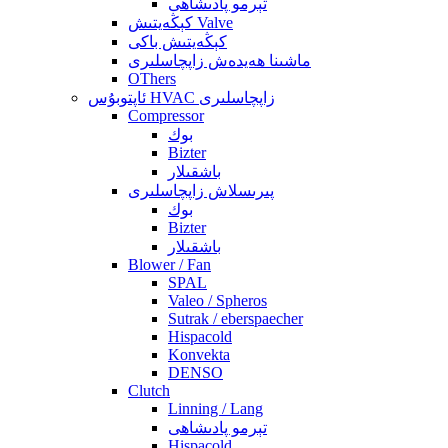
تېرمو پادىشاھى
كېڭەيتىش Valve
كېڭەيتىش باكى
ماشىنا ھەيدەش زاپچاسلىرى
OThers
ئاپتوبۇس HVAC زاپچاسلىرى
Compressor
بوك
Bizter
باشقىلار
پىرىسلاش زاپچاسلىرى
بوك
Bizter
باشقىلار
Blower / Fan
SPAL
Valeo / Spheros
Sutrak / eberspaecher
Hispacold
Konvekta
DENSO
Clutch
Linning / Lang
تېرمو پادىشاھى
Hispacold