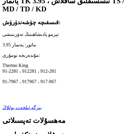
يانمار TK 3.95 ، ئىسسىقلىق ساقلاش TS /
MD / TD / KD
قىسقىچە چۈشەندۈرۈش:
تېرمو پادىشاھىنىڭ تەۋرىنىشى
ماتور: يەنمار 3.95
مۇندەرىجە نومۇرى:
Thermo King
91-2281 ، 912281 ، 912-281
91-7967 ، 917967 ، 917-967
بىزگە ئېلخەت يوللاڭ
مەھسۇلات تەپسىلاتى