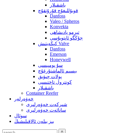
باشقىلار
قوبۇللىغۇچ قۇرۇتقۇچ
Danfoss
Valeo / Spheros
Konvekta
تېرمو پادىشاھى
جۇڭگو ئاپتوبۇسى
كېڭەيتىش Valve
Danfoss
Emerson
Honeywell
سۇ پومپىسى
بېسىم ئالماشتۇرغۇچ
پولات چىۋىق
كونترول تاختىسى
باشقىلار
Container Reefer
خەۋەرلەر
شىركەت خەۋەرلىرى
سانائەت خەۋەرلىرى
سوئال
بىز بىلەن ئالاقىلىشىڭ