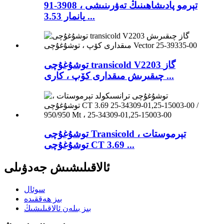
91-3908 ، تېرمو پادىشاھىنىڭ تەۋرىنىشى
يانمار 3.53 ...
توشۇغۇچى transicold V2203 گاز
چىقىرىش مىقدارى كۆپ ، كارى ...
توشۇغۇچى Transicold تېرموستات ،
توشۇغۇچى CT 3.69 ...
ئالاقىلىشىش جەدۋىلى
سوئال
بىز ھەققىدە
بىز بىلەن ئالاقىلىشىڭ