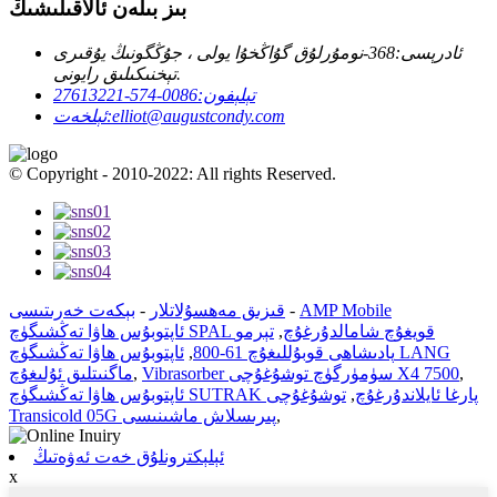
بىز بىلەن ئالاقىلىشىڭ
ئادرېسى:
368-نومۇرلۇق گۇاڭخۇا يولى ، جۇڭگونىڭ يۇقىرى
تېخنىكىلىق رايونى.
تېلېفون:
0086-574-27613221
elliot@augustcondy.com
ئېلخەت:
© Copyright - 2010-2022: All rights Reserved.
AMP Mobile
-
قىزىق مەھسۇلاتلار
-
بېكەت خەرىتىسى
ئاپتوبۇس ھاۋا تەڭشىگۈچ SPAL قويغۇچ شامالدۇرغۇچ
,
تېرمو
پادىشاھى قوبۇللىغۇچ 61-800
,
ئاپتوبۇس ھاۋا تەڭشىگۈچ LANG
,
Vibrasorber سۈمۈرگۈچ توشۇغۇچى X4 7500
,
ماگنىتلىق ئۇلىغۇچ
ئاپتوبۇس ھاۋا تەڭشىگۈچ SUTRAK پارغا ئايلاندۇرغۇچ
,
توشۇغۇچى
,
Transicold 05G پىرىسلاش ماشىنىسى
ئېلېكترونلۇق خەت ئەۋەتىڭ
x