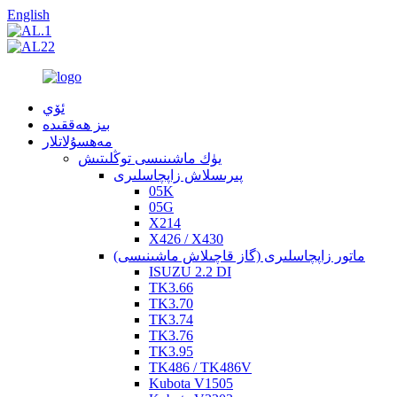
English
ئۆي
بىز ھەققىدە
مەھسۇلاتلار
يۈك ماشىنىسى توڭلىتىش
پىرىسلاش زاپچاسلىرى
05K
05G
X214
X426 / X430
ماتور زاپچاسلىرى (گاز قاچىلاش ماشىنىسى)
ISUZU 2.2 DI
TK3.66
TK3.70
TK3.74
TK3.76
TK3.95
TK486 / TK486V
Kubota V1505