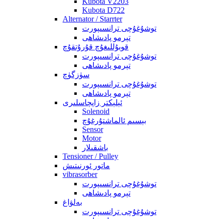
Kubota V2203
Kubota D722
Alternator / Starrter
توشۇغۇچى ترانسىپورت
تېرمو پادىشاھى
قوبۇللىغۇچ قۇرۇتقۇچ
توشۇغۇچى ترانسىپورت
تېرمو پادىشاھى
سۈزگۈچ
توشۇغۇچى ترانسىپورت
تېرمو پادىشاھى
ئېلېكتر زاپچاسلىرى
Solenoid
بېسىم ئالماشتۇرغۇچ
Sensor
Motor
باشقىلار
Tensioner / Pulley
ماتور ئورنىتىش
vibrasorber
توشۇغۇچى ترانسىپورت
تېرمو پادىشاھى
بەلۋاغ
توشۇغۇچى ترانسىپورت